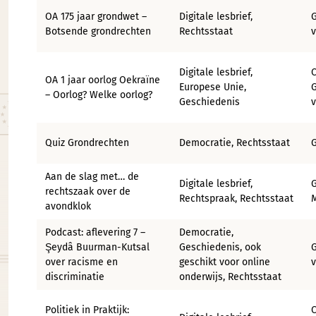
OA 175 jaar grondwet –
Digitale lesbrief,
G
Botsende grondrechten
Rechtsstaat
Digitale lesbrief,
C
OA 1 jaar oorlog Oekraïne
Europese Unie,
G
– Oorlog? Welke oorlog?
Geschiedenis
v
Quiz Grondrechten
Democratie, Rechtsstaat
Aan de slag met… de
Digitale lesbrief,
G
rechtszaak over de
Rechtspraak, Rechtsstaat
avondklok
Podcast: aflevering 7 –
Democratie,
Şeydâ Buurman-Kutsal
Geschiedenis, ook
G
over racisme en
geschikt voor online
discriminatie
onderwijs, Rechtsstaat
Politiek in Praktijk:
C