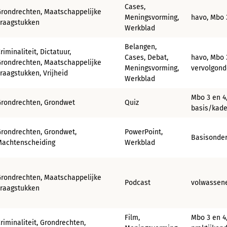
Cases,
rondrechten, Maatschappelijke
Meningsvorming,
havo, Mbo 
vraagstukken
Werkblad
Belangen,
riminaliteit, Dictatuur,
Cases, Debat,
havo, Mbo 
rondrechten, Maatschappelijke
Meningsvorming,
vervolgond
raagstukken, Vrijheid
Werkblad
Mbo 3 en 4
Grondrechten, Grondwet
Quiz
basis/kade
rondrechten, Grondwet,
PowerPoint,
Basisonder
Machtenscheiding
Werkblad
rondrechten, Maatschappelijke
Podcast
volwassen
vraagstukken
Film,
Mbo 3 en 4
riminaliteit, Grondrechten,