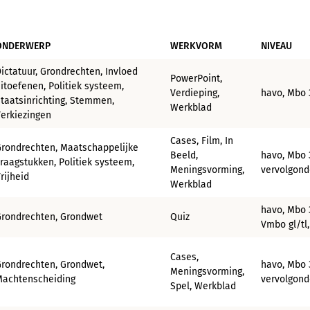
ONDERWERP
WERKVORM
NIVEAU
ictatuur, Grondrechten, Invloed
PowerPoint,
itoefenen, Politiek systeem,
Verdieping,
havo, Mbo 
taatsinrichting, Stemmen,
Werkblad
erkiezingen
Cases, Film, In
rondrechten, Maatschappelijke
Beeld,
havo, Mbo 
raagstukken, Politiek systeem,
Meningsvorming,
vervolgond
rijheid
Werkblad
havo, Mbo 
Grondrechten, Grondwet
Quiz
Vmbo gl/tl
Cases,
rondrechten, Grondwet,
havo, Mbo 
Meningsvorming,
Machtenscheiding
vervolgond
Spel, Werkblad