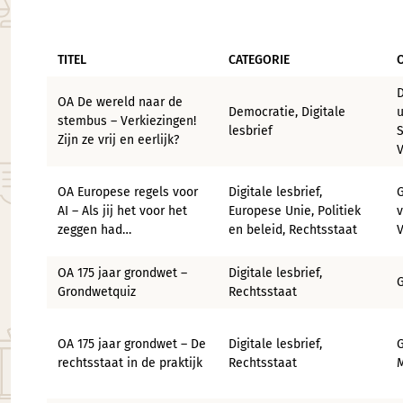
TITEL
CATEGORIE
D
OA De wereld naar de
Democratie, Digitale
u
stembus – Verkiezingen!
lesbrief
S
Zijn ze vrij en eerlijk?
V
OA Europese regels voor
Digitale lesbrief,
G
AI – Als jij het voor het
Europese Unie, Politiek
v
zeggen had…
en beleid, Rechtsstaat
V
OA 175 jaar grondwet –
Digitale lesbrief,
Grondwetquiz
Rechtsstaat
OA 175 jaar grondwet – De
Digitale lesbrief,
G
rechtsstaat in de praktijk
Rechtsstaat