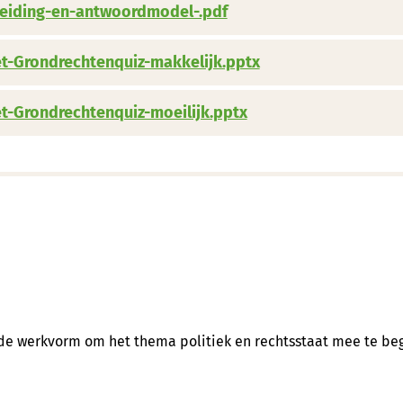
eiding-en-antwoordmodel-.pdf
t-Grondrechtenquiz-makkelijk.pptx
t-Grondrechtenquiz-moeilijk.pptx
nde werkvorm om het thema politiek en rechtsstaat mee te be