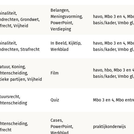
Belangen,
inaliteit,
Meningsvorming,
havo, Mbo 3 en 4, Mb
ndrechten, Grondwet,
PowerPoint,
basis/kader, Vmbo gl/
frecht, Vrijheid
Verdieping
inaliteit,
In Beeld, Kijktip,
havo, Mbo 3 en 4, Mb
ndrechten, Strafrecht
Werkblad
basis/kader, Vmbo gl/
atuur, Koning,
havo, hbo, Mbo 3 en 
htenscheiding,
Film
basis/kader, Vmbo gl
tieke partijen, Vrijheid
tuursrecht,
Quiz
Mbo 3 en 4, Mbo entr
htenscheiding
Cases,
htenscheiding,
PowerPoint,
praktijkonderwijs
frecht
Werkblad