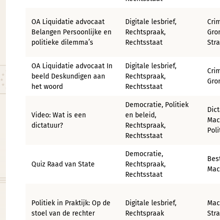
OA Liquidatie advocaat
Digitale lesbrief,
Crim
Belangen Persoonlijke en
Rechtspraak,
Gro
politieke dilemma’s
Rechtsstaat
Stra
OA Liquidatie advocaat In
Digitale lesbrief,
Crim
beeld Deskundigen aan
Rechtspraak,
Gro
het woord
Rechtsstaat
Democratie, Politiek
Dict
Video: Wat is een
en beleid,
Mac
dictatuur?
Rechtspraak,
Poli
Rechtsstaat
Democratie,
Bes
Quiz Raad van State
Rechtspraak,
Mac
Rechtsstaat
Politiek in Praktijk: Op de
Digitale lesbrief,
Mac
stoel van de rechter
Rechtspraak
Stra