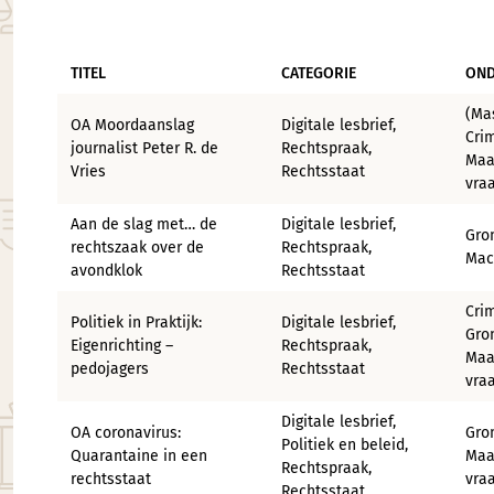
TITEL
CATEGORIE
ON
(Ma
OA Moordaanslag
Digitale lesbrief,
Crim
journalist Peter R. de
Rechtspraak,
Maa
Vries
Rechtsstaat
vraa
Aan de slag met… de
Digitale lesbrief,
Gro
rechtszaak over de
Rechtspraak,
Mac
avondklok
Rechtsstaat
Crim
Politiek in Praktijk:
Digitale lesbrief,
Gro
Eigenrichting –
Rechtspraak,
Maa
pedojagers
Rechtsstaat
vraa
Digitale lesbrief,
OA coronavirus:
Gro
Politiek en beleid,
Quarantaine in een
Maa
Rechtspraak,
rechtsstaat
vraa
Rechtsstaat