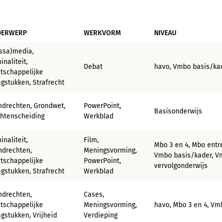
DERWERP
WERKVORM
NIVEAU
ssa)media,
inaliteit,
Debat
havo, Vmbo basis/kad
tschappelijke
gstukken, Strafrecht
ndrechten, Grondwet,
PowerPoint,
Basisonderwijs
htenscheiding
Werkblad
inaliteit,
Film,
Mbo 3 en 4, Mbo entre
ndrechten,
Meningsvorming,
Vmbo basis/kader, Vm
tschappelijke
PowerPoint,
vervolgonderwijs
gstukken, Strafrecht
Werkblad
ndrechten,
Cases,
tschappelijke
Meningsvorming,
havo, Mbo 3 en 4, Vmb
gstukken, Vrijheid
Verdieping