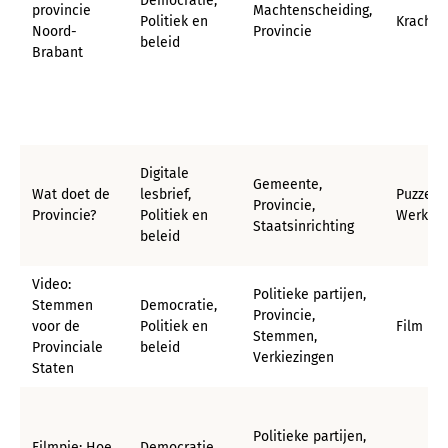
Democratie,
provincie
Machtenscheiding,
Politiek en
Krachte
Noord-
Provincie
beleid
Brabant
Digitale
Gemeente,
Wat doet de
lesbrief,
Puzzel, 
Provincie,
Provincie?
Politiek en
Werkbl
Staatsinrichting
beleid
Video:
Politieke partijen,
Stemmen
Democratie,
Provincie,
voor de
Politiek en
Film
Stemmen,
Provinciale
beleid
Verkiezingen
Staten
Politieke partijen,
Filmpje: Hoe
Democratie,