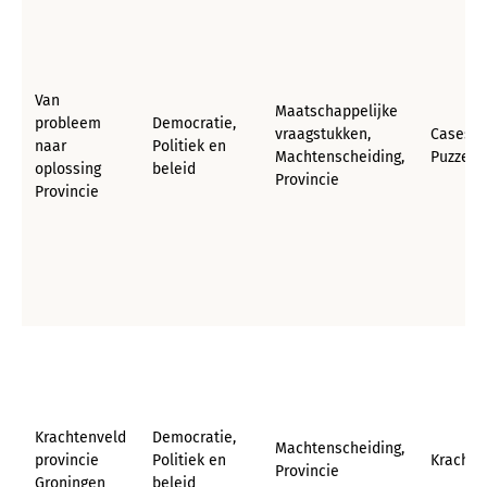
Van
Maatschappelijke
probleem
Democratie,
vraagstukken,
Cases,
naar
Politiek en
Machtenscheiding,
Puzzel
oplossing
beleid
Provincie
Provincie
Krachtenveld
Democratie,
Machtenscheiding,
provincie
Politiek en
Krachte
Provincie
Groningen
beleid