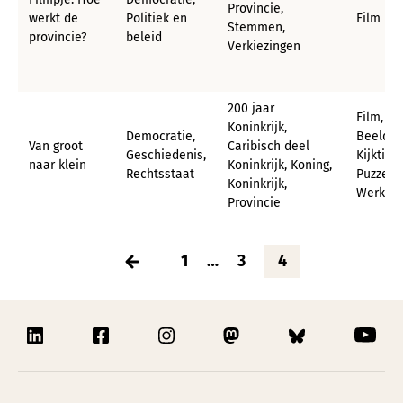
Provincie,
werkt de
Politiek en
Film
Stemmen,
provincie?
beleid
Verkiezingen
200 jaar
Film, In
Koninkrijk,
Democratie,
Beeld,
Van groot
Caribisch deel
Geschiedenis,
Kijktip,
naar klein
Koninkrijk, Koning,
Rechtsstaat
Puzzel, 
Koninkrijk,
Werkbl
Provincie
1
…
3
4