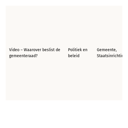
Video – Waarover beslist de
Politiek en
Gemeente,
gemeenteraad?
beleid
Staatsinrichting