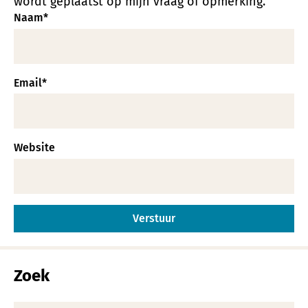
wordt geplaatst op mijn vraag of opmerking.
Naam
*
Email
*
Website
Alternative:
Zoek