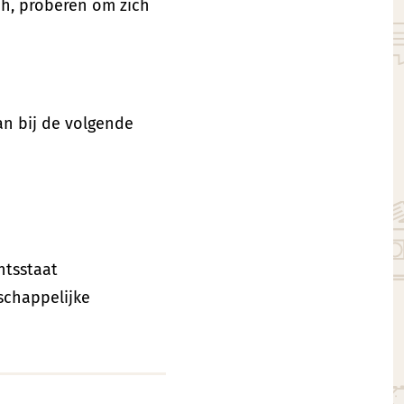
tch, proberen om zich
an bij de volgende
htsstaat
schappelijke