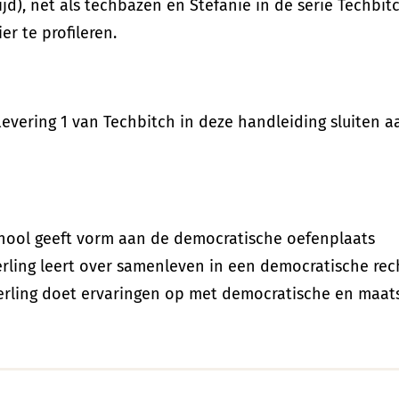
tijd), net als techbazen en Stefanie in de serie Techbi
r te profileren.
levering 1 van Techbitch in deze handleiding sluiten a
chool geeft vorm aan de democratische oefenplaats
erling leert over samenleven in een democratische rec
erling doet ervaringen op met democratische en maat