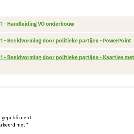
g 1 - Handleiding VO onderbouw
 1 - Beeldvorming door politieke partijen - PowerPoint
 1 - Beeldvorming door politieke partijen - Kaartjes met
t gepubliceerd.
markeerd met
*