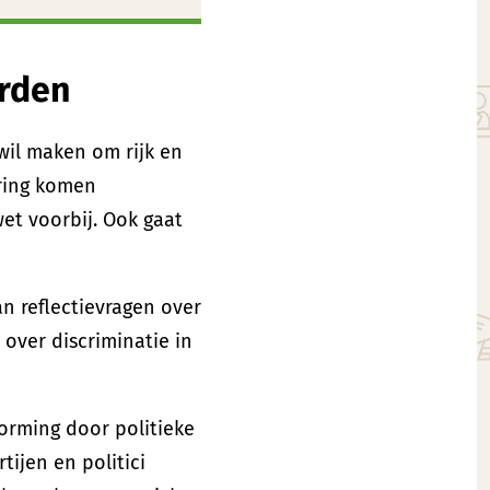
orden
wil maken om rijk en
vering komen
et voorbij. Ook gaat
n reflectievragen over
 over discriminatie in
orming door politieke
tijen en politici