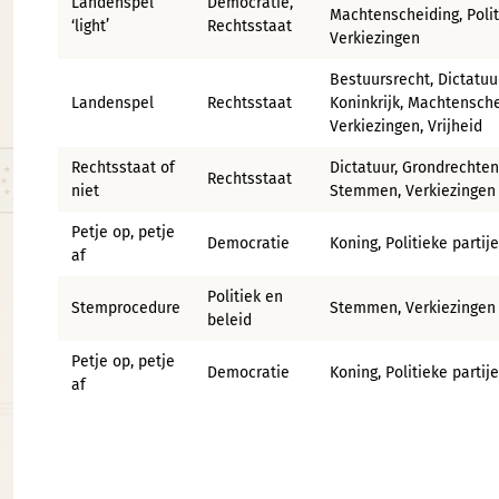
Landenspel
Democratie,
Machtenscheiding, Polit
‘light’
Rechtsstaat
Verkiezingen
Bestuursrecht, Dictatuu
Landenspel
Rechtsstaat
Koninkrijk, Machtensche
Verkiezingen, Vrijheid
Rechtsstaat of
Dictatuur, Grondrechte
Rechtsstaat
niet
Stemmen, Verkiezingen
Petje op, petje
Democratie
Koning, Politieke parti
af
Politiek en
Stemprocedure
Stemmen, Verkiezingen
beleid
Petje op, petje
Democratie
Koning, Politieke parti
af