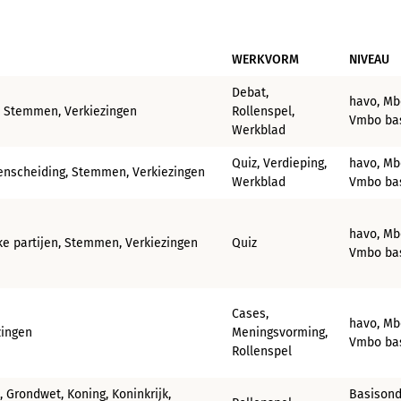
WERKVORM
NIVEAU
Debat,
havo, Mb
en, Stemmen, Verkiezingen
Rollenspel,
Vmbo bas
Werkblad
Quiz, Verdieping,
havo, Mb
tenscheiding, Stemmen, Verkiezingen
Werkblad
Vmbo bas
havo, Mb
eke partijen, Stemmen, Verkiezingen
Quiz
Vmbo bas
Cases,
havo, Mb
zingen
Meningsvorming,
Vmbo bas
Rollenspel
, Grondwet, Koning, Koninkrijk,
Basisond