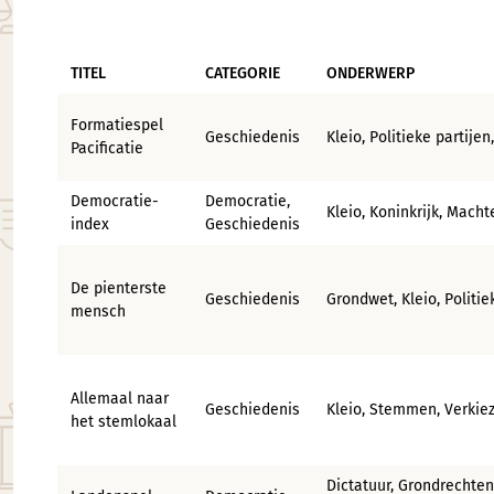
TITEL
CATEGORIE
ONDERWERP
Formatiespel
Geschiedenis
Kleio, Politieke partij
Pacificatie
Democratie-
Democratie,
Kleio, Koninkrijk, Mach
index
Geschiedenis
De pienterste
Geschiedenis
Grondwet, Kleio, Politi
mensch
Allemaal naar
Geschiedenis
Kleio, Stemmen, Verkie
het stemlokaal
Dictatuur, Grondrechten