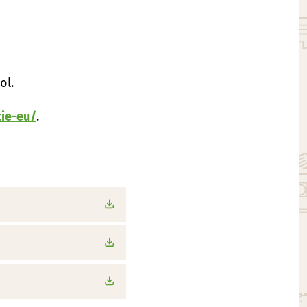
ol.
tie-eu/
.