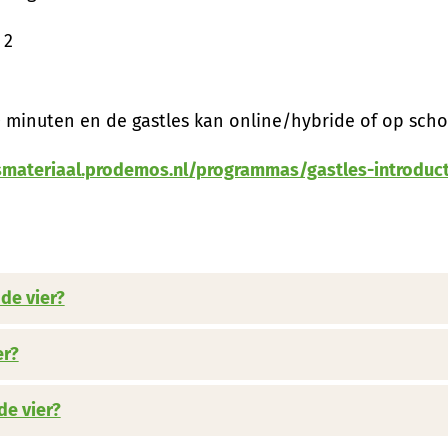
 2
0 minuten en de gastles kan online/hybride of op scho
esmateriaal.prodemos.nl/programmas/gastles-introduc
de vier?
er?
de vier?