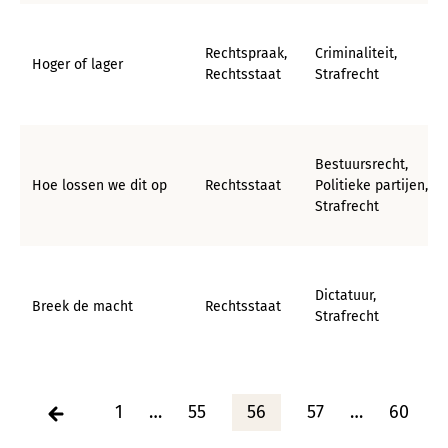
Rechtspraak,
Criminaliteit,
Hoger of lager
Rechtsstaat
Strafrecht
Bestuursrecht,
Hoe lossen we dit op
Rechtsstaat
Politieke partijen,
Strafrecht
Dictatuur,
Breek de macht
Rechtsstaat
Strafrecht
B
1
…
55
56
57
…
60
e