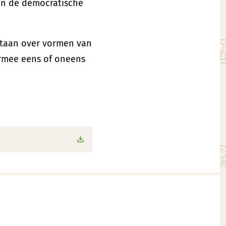
sen de democratische
 staan over vormen van
 ermee eens of oneens