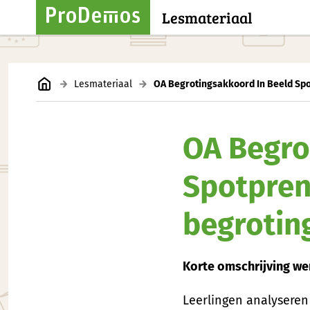
Lesmateriaal
Lesmateriaal
OA Begrotingsakkoord In Beeld Sp
OA Begro
Spotpren
begrotin
Korte omschrijving w
Leerlingen analysere