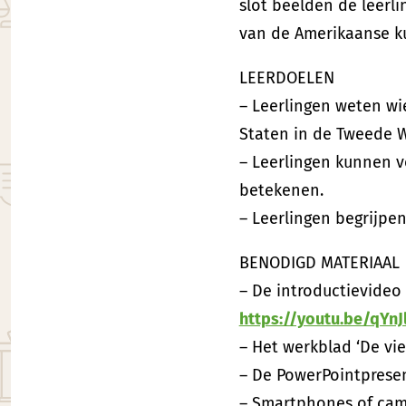
slot beelden de leerli
van de Amerikaanse k
LEERDOELEN
– Leerlingen weten wi
Staten in de Tweede W
– Leerlingen kunnen v
betekenen.
– Leerlingen begrijpe
BENODIGD MATERIAAL
– De introductievideo 
https://youtu.be/qYnJ
– Het werkblad ‘De vie
– De PowerPointpresent
– Smartphones of cam