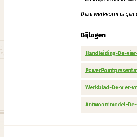
Deze werkvorm is gemaa
Bijlagen
Handleiding-De-vier-
PowerPointpresentat
Werkblad-De-vier-vr
Antwoordmodel-De-vi