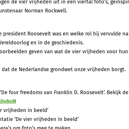
ngen de vier vrijheden uit in een viertal foto’s, geïns
unstenaar Norman Rockwell.
e president Roosevelt was en welke rol hij vervulde 
ereldoorlog en in de geschiedenis.
oorbeelden geven van wat de vier vrijheden voor hun
n dat de Nederlandse grondwet onze vrijheden borgt.
‘De four freedoms van Franklin D. Roosevelt’. Bekijk de
liIv8oM
r vrijheden in beeld’
atie ‘De vier vrijheden in beeld’
era’s om foto’s mee te maken