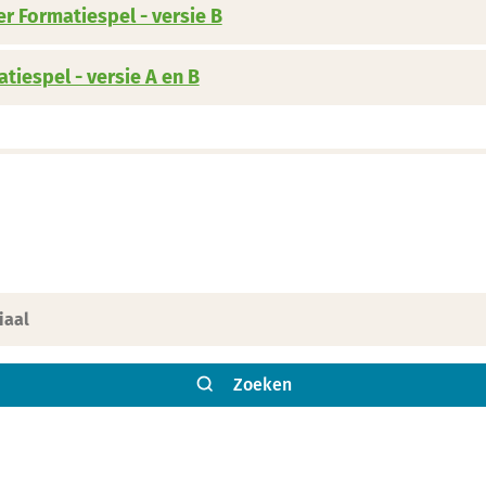
r Formatiespel - versie B
tiespel - versie A en B
Zoeken