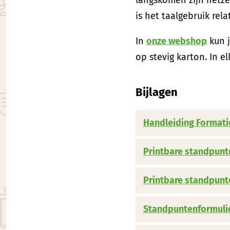
is het taalgebruik rela
In
onze webshop
kun j
op stevig karton. In el
Bijlagen
Handleiding Formatie
Printbare standpunte
Printbare standpunte
Standpuntenformulie