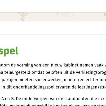
spel
dom de vorming van een nieuw kabinet nemen vaak vee
rna teleurgesteld omdat beloften uit de verkiezingspr
 partijen moeten samenwerken, moeten ze echter on
 In dit onderhandelingsspel ervaren de leerlingen/st
rsie A en B. De onderwerpen van de standpunten die in
fde, maar er zit verschil in het taalniveau van de stan