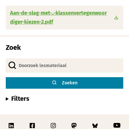
Aan-de-slag-met-..-klassenvertegenwoor
diger-kiezen-2.pdf
Zoek
Zoeken
Filters